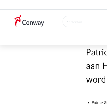
Patri
aan 
word
Patrick S