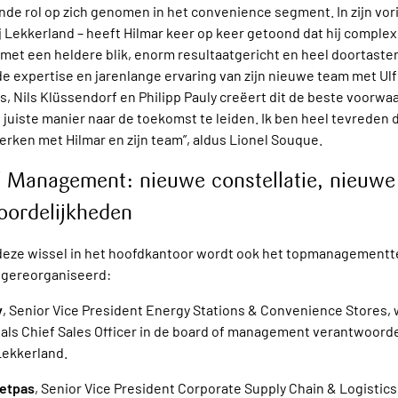
nde rol op zich genomen in het convenience segment. In zijn vor
ij Lekkerland – heeft Hilmar keer op keer getoond dat hij comple
met een heldere blik, enorm resultaatgericht en heel doortaste
 expertise en jarenlange ervaring van zijn nieuwe team met Ulf
s, Nils Klüssendorf en Philipp Pauly creëert dit de beste voorw
e juiste manier naar de toekomst te leiden. Ik ben heel tevreden d
ken met Hilmar en zijn team”, aldus Lionel Souque.
f Management: nieuwe constellatie, nieuwe
oordelijkheden
eze wissel in het hoofdkantoor wordt ook het topmanagementt
6 gereorganiseerd:
y
, Senior Vice President Energy Stations & Convenience Stores,
 als Chief Sales Officer in de board of management verantwoorde
Lekkerland.
ietpas
, Senior Vice President Corporate Supply Chain & Logistics