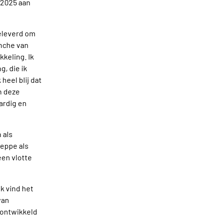
a 2025 aan
geleverd om
anche van
keling. Ik
, die ik
heel blij dat
n deze
ardig en
 als
teppe als
een vlotte
Ik vind het
van
 ontwikkeld