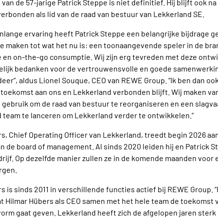
van de 57-jarige Patrick Steppe is niet definitief. Hij blijft ook n
erbonden als lid van de raad van bestuur van Lekkerland SE.
renlange ervaring heeft Patrick Steppe een belangrijke bijdrage 
e maken tot wat het nu is: een toonaangevende speler in de br
en on-the-go consumptie. Wij zijn erg tevreden met deze ontwik
elijk bedanken voor de vertrouwensvolle en goede samenwerking
er”, aldus Lionel Souque, CEO van REWE Group. “Ik ben dan ook 
e toekomst aan ons en Lekkerland verbonden blijft. Wij maken va
gebruik om de raad van bestuur te reorganiseren en een slagva
 team te lanceren om Lekkerland verder te ontwikkelen.”
s, Chief Operating Officer van Lekkerland, treedt begin 2026 aan
an de board of management. Al sinds 2020 leiden hij en Patrick S
rijf. Op dezelfde manier zullen ze in de komende maanden voor 
rgen.
s is sinds 2011 in verschillende functies actief bij REWE Group. “
at Hilmar Hübers als CEO samen met het hele team de toekomst 
orm gaat geven. Lekkerland heeft zich de afgelopen jaren sterk