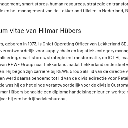
nagement, smart stores, human resources, strategie en transfo
 en het management van de Lekkerland filialen in Nederland, B
um vitae van Hilmar Hübers
s, geboren in 1973, is Chief Operating Officer van Lekkerland SE.
ij verantwoordelijk voor supply chain en logistiek, category man
talisering, smart stores, strategie en transformatie, en ICT Hij m
 van REWE Group naar Lekkerland, nadat Lekkerland onderdeel 
. Hij begon zijn carrière bij REWE Group als lid van de directi
n werd daarna benoemd tot lid van de divisiedirectie voor Retai
tie was hij op het einde verantwoordelijk voor de divisie Custom
ilmar Hübers behaalde een diploma handelsingenieur en werkte n
 jaar bij een bedrijfsadviesbureau.