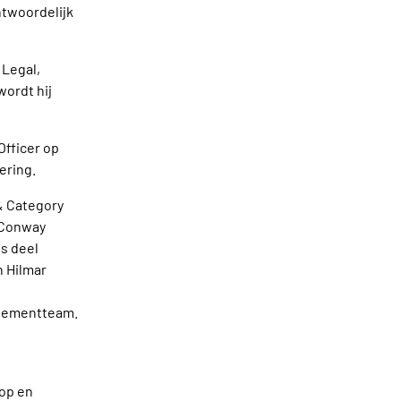
ntwoordelijk
 Legal,
wordt hij
Officer op
ering.
& Category
 Conway
us deel
 Hilmar
nagementteam.
oop en