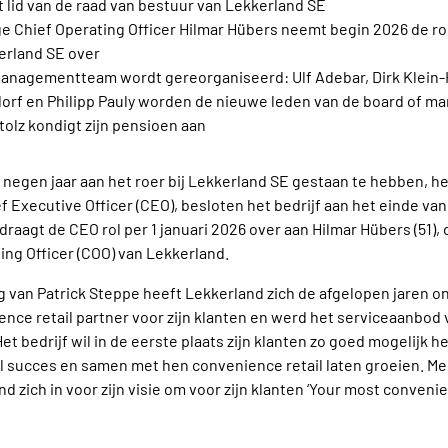
 lid van de raad van bestuur van Lekkerland SE
ge Chief Operating Officer Hilmar Hübers neemt begin 2026 de ro
erland SE over
anagementteam wordt gereorganiseerd: Ulf Adebar, Dirk Klein-H
orf en Philipp Pauly worden de nieuwe leden van de board of 
olz kondigt zijn pensioen aan
negen jaar aan het roer bij Lekkerland SE gestaan te hebben, he
f Executive Officer (CEO), besloten het bedrijf aan het einde van 
 draagt de CEO rol per 1 januari 2026 over aan Hilmar Hübers (51),
ing Officer (COO) van Lekkerland.
g van Patrick Steppe heeft Lekkerland zich de afgelopen jaren o
nce retail partner voor zijn klanten en werd het serviceaanbod
et bedrijf wil in de eerste plaats zijn klanten zo goed mogelijk h
 succes en samen met hen convenience retail laten groeien. Me
nd zich in voor zijn visie om voor zijn klanten ‘Your most convenie