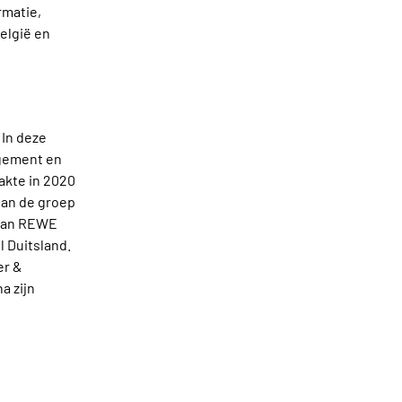
rmatie,
elgië en
 In deze
agement en
aakte in 2020
van de groep
e van REWE
l Duitsland.
er &
a zijn