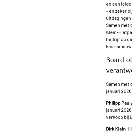
en een leide
– en zeker b
uitdagingen 
Samen met de
Klein-Hietpa
bedrijf op d
kan samenwer
Board o
verantw
Samen met d
januari 202
Philipp Paul
januari 2026
verkoop bij 
Dirk Klein-H