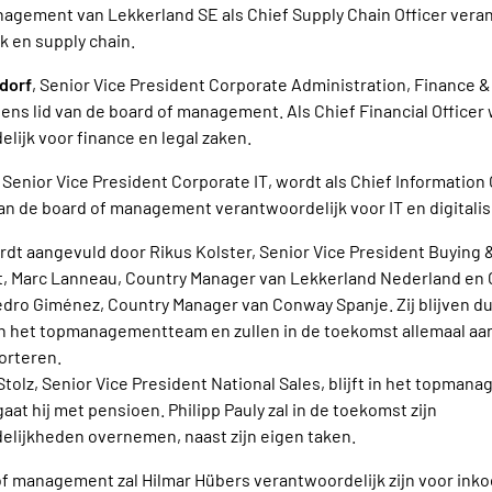
agement van Lekkerland SE als Chief Supply Chain Officer vera
ek en supply chain.
dorf
, Senior Vice President Corporate Administration, Finance &
ns lid van de board of management. Als Chief Financial Officer 
lijk voor finance en legal zaken.
, Senior Vice President Corporate IT, wordt als Chief Information 
an de board of management verantwoordelijk voor IT en digitalis
dt aangevuld door Rikus Kolster, Senior Vice President Buying 
 Marc Lanneau, Country Manager van Lekkerland Nederland en
edro Giménez, Country Manager van Conway Spanje. Zij blijven d
n het topmanagementteam en zullen in de toekomst allemaal aan
orteren.
tolz, Senior Vice President National Sales, blijft in het topma
aat hij met pensioen. Philipp Pauly zal in de toekomst zijn
elijkheden overnemen, naast zijn eigen taken.
of management zal Hilmar Hübers verantwoordelijk zijn voor ink