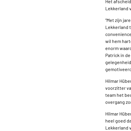
Het afscheid 
Lekkerland v
“Met zijn ja
Lekkerland t
convenience 
wil hem hart
enorm waarde
Patrick in d
gelegenheid 
gemotiveerd
Hilmar Hüber
voorzitter v
team het bed
overgang zo
Hilmar Hüber
heel goed d
Lekkerland v