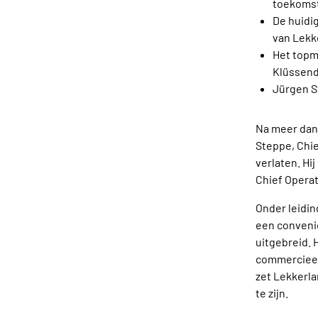
toekomst
De huidi
van Lekk
Het topm
Klüssend
Jürgen St
Na meer dan 
Steppe, Chie
verlaten. Hij
Chief Operat
Onder leidin
een convenie
uitgebreid. H
commercieel
zet Lekkerla
te zijn.