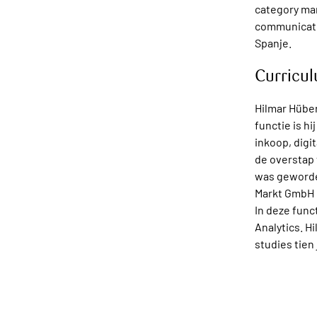
category ma
communicatie
Spanje.
Curricul
Hilmar Hüber
functie is h
inkoop, digi
de overstap
was geworden
Markt GmbH e
In deze func
Analytics. H
studies tien