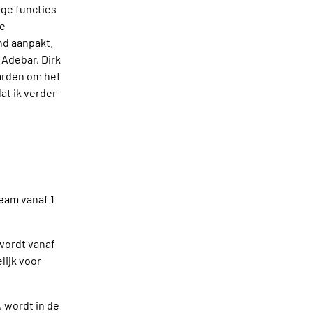
ige functies
xe
nd aanpakt.
 Adebar, Dirk
aarden om het
at ik verder
eam vanaf 1
 wordt vanaf
lijk voor
, wordt in de