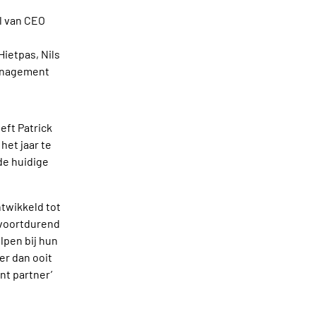
l van CEO
ietpas, Nils
management
eft Patrick
het jaar te
 de huidige
ntwikkeld tot
 voortdurend
elpen bij hun
er dan ooit
nt partner’