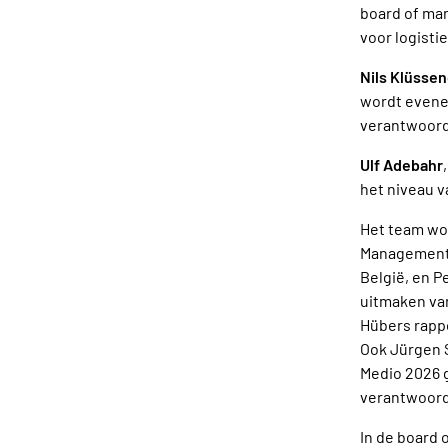
board of man
voor logisti
Nils Klüssen
wordt evenee
verantwoorde
Ulf Adebahr
het niveau v
Het team wor
Management,
België, en P
uitmaken va
Hübers rapp
Ook Jürgen S
Medio 2026 g
verantwoord
In de board 