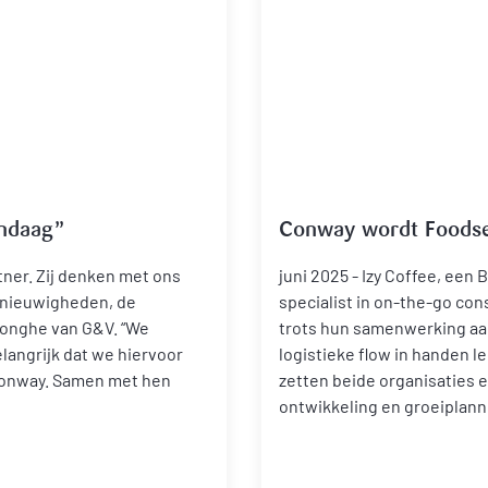
ndaag”
Conway wordt Foodser
tner. Zij denken met ons
juni 2025 - Izy Coffee, een
 nieuwigheden, de
specialist in on-the-go co
Jonghe van G&V. “We
trots hun samenwerking aan 
langrijk dat we hiervoor
logistieke flow in handen l
Conway. Samen met hen
zetten beide organisaties 
ontwikkeling en groeiplann